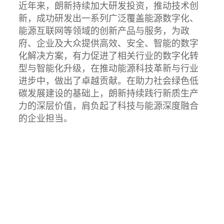
近年来，朗新持续加大研发投资，推动技术创
新，成功研发出一系列广泛覆盖能源数字化、
能源互联网等领域的创新产品与服务，为政
府、企业及大众提供高效、安全、智能的数字
化解决方案，有力促进了相关行业的数字化转
型与智能化升级，在推动能源科技革新与行业
进步中，做出了卓越贡献。在助力社会绿色低
碳发展建设的基础上，朗新持续践行新质生产
力的深层价值，肩负起了科技与能源深度融合
的企业担当。