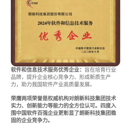
软件和信息技术服务优秀企业：
旨在培育行业
品牌，提升企业核心竞争力、形成新质生产
力，助力我国软件产业高质量发展。
荣膺两项荣誉是权威机构对朗新科技集团技术
实力、创新能力等能力的全方位认可。四度入
围中国软件百强企业更彰显了朗新科技集团稳
固的企业竞争力。