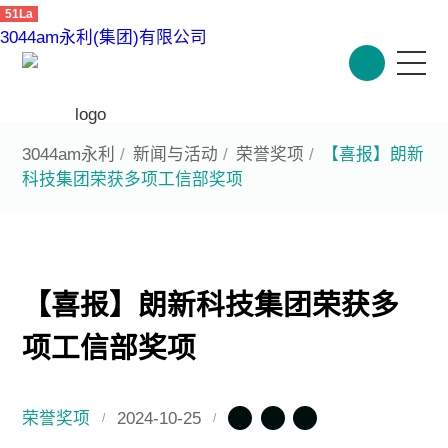
51La
3044am永利(集团)有限公司
3044am永利
3044am永利
/
新闻与活动
/
荣誉奖项
/
【喜报】朗新
科技集团荣获多项工信部奖项
关于朗新
产品与方案
今日朗新
【喜报】朗新科技集团荣获多
ESG
项工信部奖项
投资者关系
荣誉奖项
2024-10-25
/
/